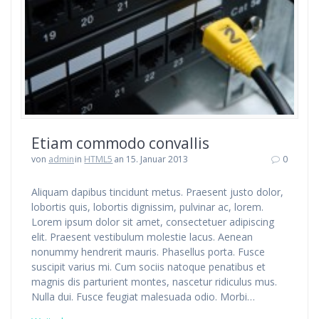
Etiam commodo convallis
von
admin
in
HTML5
an 15. Januar 2013
0
Aliquam dapibus tincidunt metus. Praesent justo dolor,
lobortis quis, lobortis dignissim, pulvinar ac, lorem.
Lorem ipsum dolor sit amet, consectetuer adipiscing
elit. Praesent vestibulum molestie lacus. Aenean
nonummy hendrerit mauris. Phasellus porta. Fusce
suscipit varius mi. Cum sociis natoque penatibus et
magnis dis parturient montes, nascetur ridiculus mus.
Nulla dui. Fusce feugiat malesuada odio. Morbi…