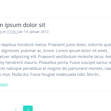
 ipsum dolor sit
in
in
HTML5
an 14. Januar 2013
 dapibus tincidunt metus. Praesent justo dolor, lobortis quis
s dignissim, pulvinar ac, lorem. Lorem ipsum dolor sit amet,
etuer adipiscing elit. Praesent vestibulum molestie lacus. A
 hendrerit mauris. Phasellus porta. Fusce suscipit varius m
iis natoque penatibus et magnis dis parturient montes, na
us mus. Nulla dui. Fusce feugiat malesuada odio. Morbi…
esen
Seite
Seite
1
2