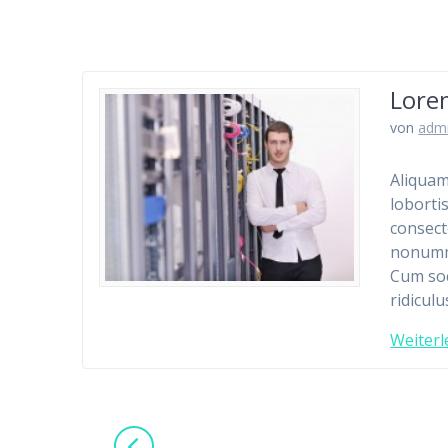
Lorem
von
adm
Aliquam
loborti
consect
nonummy
Cum soc
ridicul
Weiterl
Beitragsnavigation