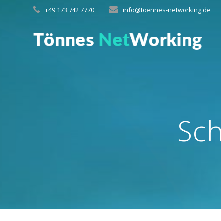
Zum
+49 173 742 7770
info@toennes-networking.de
Inhalt
springen
Sch