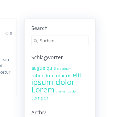
Search
0
Suche
nach:
,
Schlagwörter
enean
i.
augue quis
bibendum
scetur
elit
bibendum mauris
ipsum dolor
Lorem
sit amet
suscipit
tempor
Archiv