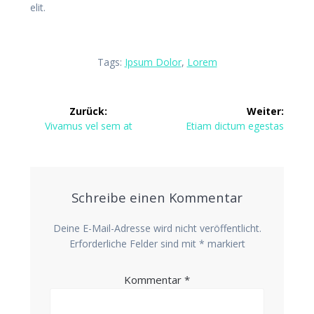
elit.
Tags:
Ipsum Dolor
,
Lorem
Beitragsnavigation
Zurück:
Weiter:
Vorheriger
Nächster
Vivamus vel sem at
Etiam dictum egestas
Beitrag:
Beitrag:
Schreibe einen Kommentar
Deine E-Mail-Adresse wird nicht veröffentlicht.
Erforderliche Felder sind mit
*
markiert
Kommentar
*