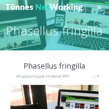
Zum
Inhalt
springen
Phasellus fringilla
Phasellus fringilla
von
admin
in
CSS3
an 14. Februar 2013
0